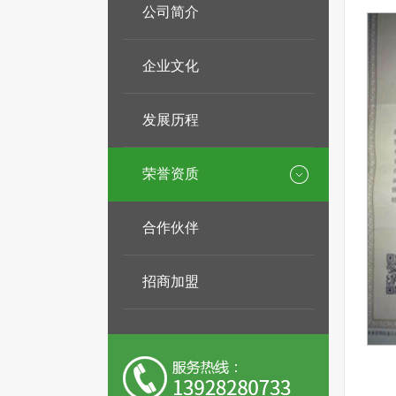
公司简介
企业文化
发展历程
荣誉资质
合作伙伴
招商加盟