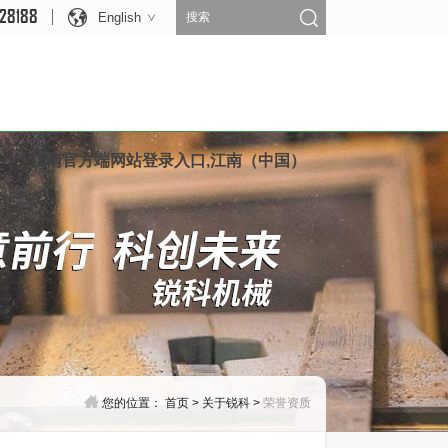
English
>
江南官方端网站登录入口,江南（中国）
您的位置：
首页
>
关于锐科
>
荣誉资质